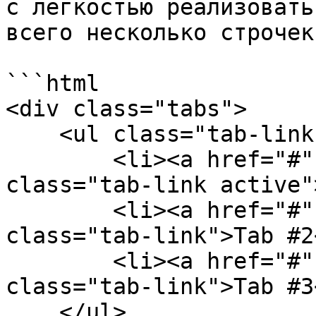
с легкостью реализовать
всего несколько строчек
```html

<div class="tabs">

    <ul class="tab-links">

        <li><a href="#" data-id="#example-tab-1" 
class="tab-link active"
        <li><a href="#" data-id="#example-tab-2" 
class="tab-link">Tab #2
        <li><a href="#" data-id="#example-tab-3" 
class="tab-link">Tab #3
    </ul>
