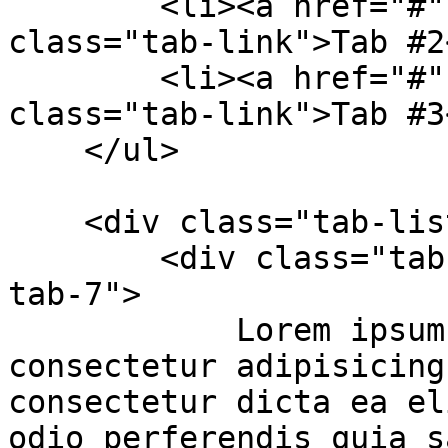
        <li><a href="#" data-id="#example-tab-8" 
class="tab-link">Tab #2
        <li><a href="#" data-id="#example-tab-9" 
class="tab-link">Tab #3
    </ul>

    <div class="tab-list bg-gray-200">

        <div class="tab-id active" id="example-
tab-7">

            Lorem ipsum dolor sit amet, 
consectetur adipisicing
consectetur dicta ea el
odio perferendis quia s