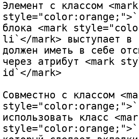
Элемент с классом <mark 
style="color:orange;">`
блока <mark style="colo
li`</mark> выступает в 
должен иметь в себе отс
через атрибут <mark sty
id`</mark>

Совместно с классом <mar
style="color:orange;">`
использовать класс <mark
style="color:orange;">`