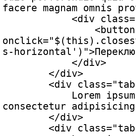
facere magnam omnis pro
            <div class="text-center pt-20">

                <button class="btn" 
onclick="$(this).closes
s-horizontal')">Переклю
            </div>

        </div>

        <div class="tab-id" id="example-tab-8">

            Lorem ipsum dolor sit amet, 
consectetur adipisicing
        </div>

        <div class="tab-id" id="example-tab-9">
