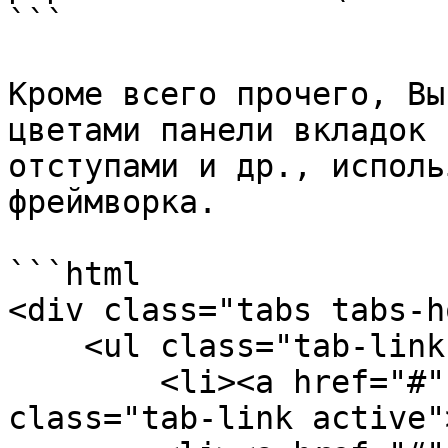
```

Кроме всего прочего, Вы
цветами панели вкладок 
отступами и др., исполь
фреймворка.

```html

<div class="tabs tabs-h
    <ul class="tab-links bg-light-green-i">

        <li><a href="#" data-id="#example-tab-7" 
class="tab-link active"