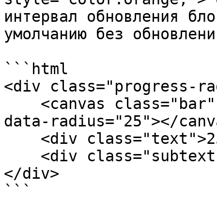
интервал обновления бло
умолчанию без обновления
```html

<div class="progress-ra
    <canvas class="bar" width="120" height="120" 
data-radius="25"></canva
    <div class="text">25%</div>

    <div class="subtext">Progress</div>

</div>

```
