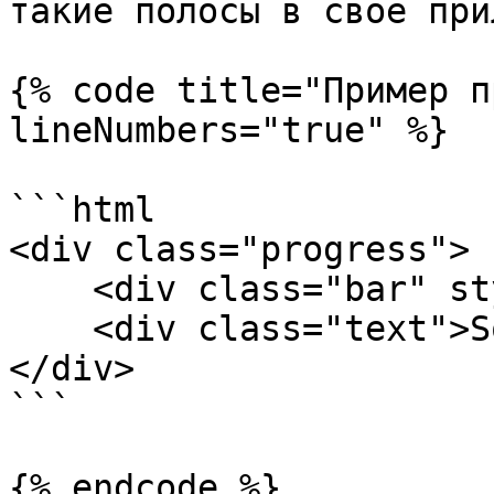
такие полосы в свое при
{% code title="Пример п
lineNumbers="true" %}

```html

<div class="progress">

    <div class="bar" style="width: 35%;"></div>

    <div class="text">Some text</div>

</div>

```

{% endcode %}
