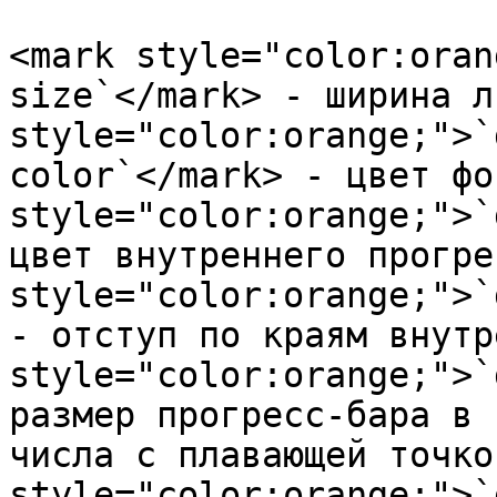
<mark style="color:oran
size`</mark> - ширина л
style="color:orange;">`
color`</mark> - цвет фо
style="color:orange;">`
цвет внутреннего прогре
style="color:orange;">`
- отступ по краям внутр
style="color:orange;">`
размер прогресс-бара в 
числа с плавающей точко
style="color:orange;">`