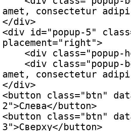
    <div class="popup-body">Lorem ipsum dolor sit 
amet, consectetur adipi
</div>

<div id="popup-5" class
placement="right">

    <div class="popup-header">Header</div>

    <div class="popup-body">Lorem ipsum dolor sit 
amet, consectetur adipi
</div>

<button class="btn" dat
2">Слева</button>

<button class="btn" dat
3">Сверху</button>
