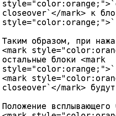
style="color:orange;">`
closeover`</mark> к бло
style="color:orange;">`
Таким образом, при нажа
<mark style="color:oran
остальные блоки <mark 
style="color:orange;">`
<mark style="color:oran
closeover`</mark> будут
Положение всплывающего 
<mark style="color:oran