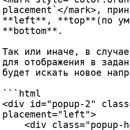
placement`</mark>, прин
**left**, **top**(по ум
**bottom**.

Так или иначе, в случае
для отображения в задан
будет искать новое напр
```html

<div id="popup-2" class
placement="left">

    <div class="popup-header">Header</div>
