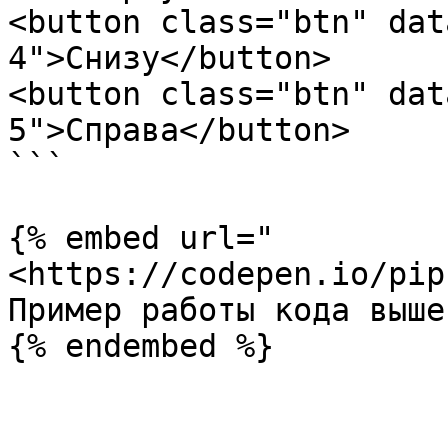
<button class="btn" dat
4">Снизу</button>

<button class="btn" dat
5">Справа</button>

```

{% embed url="
<https://codepen.io/pip
Пример работы кода выше
