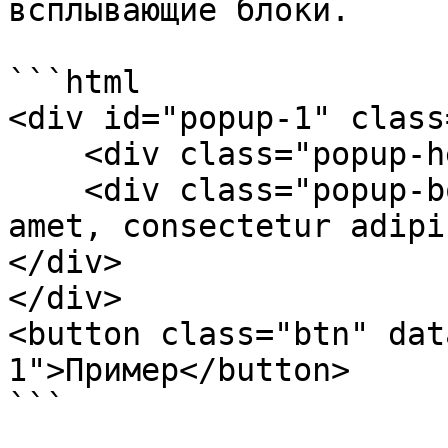
всплывающие блоки.

```html

<div id="popup-1" class
    <div class="popup-header">Header</div>

    <div class="popup-body">Lorem ipsum dolor sit 
amet, consectetur adipi
</div>

</div>

<button class="btn" dat
1">Пример</button>

```
