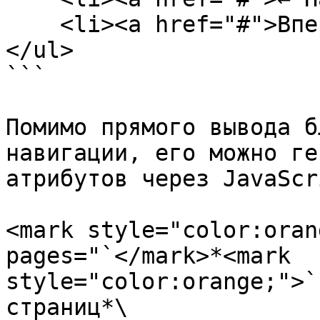
    <li><a href="#">Вперед →</a></li>

</ul>

```

Помимо прямого вывода б
навигации, его можно ге
атрибутов через JavaScri
<mark style="color:oran
pages="`</mark>*<mark 
style="color:orange;">`
страниц*\
