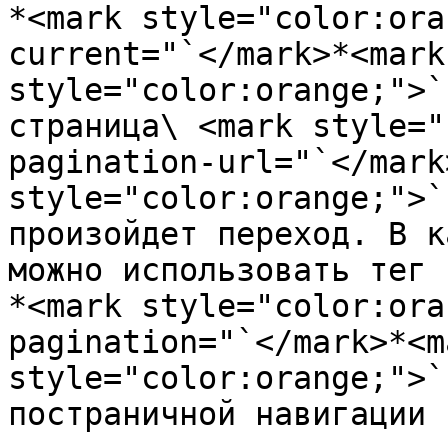
*<mark style="color:ora
current="`</mark>*<mark 
style="color:orange;">`
страница\ <mark style="
pagination-url="`</mark
style="color:orange;">`
произойдет переход. В к
можно использовать тег 
*<mark style="color:ora
pagination="`</mark>*<ma
style="color:orange;">`
постраничной навигации 