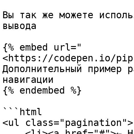
Вы так же можете исполь
вывода

{% embed url="
<https://codepen.io/pip
Дополнительный пример р
навигации

{% endembed %}

```html

<ul class="pagination">

    <li><a href="#">← Назад</a></li>
