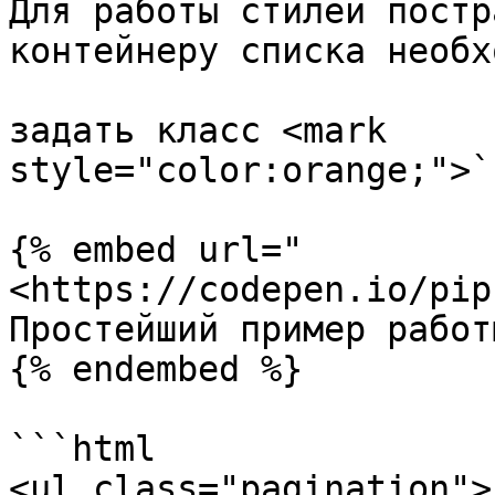
Для работы стилей постр
контейнеру списка необх
задать класс <mark 
style="color:orange;">`
{% embed url="
<https://codepen.io/pip
Простейший пример работ
{% endembed %}

```html

<ul class="pagination">
